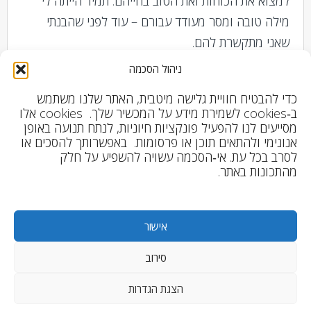
למצוא את הכוחות ואת הטוב בחייהם. תמיד הייתה לי
מילה טובה ומסר מעודד עבורם – עוד לפני שהבנתי
שאני מתקשרת להם.
ניהול הסכמה
כל חיי חלמתי לעזור לאנשים לחיות טוב יותר, לכן עבדתי
בתחום התקשורת והחינוך – אבל משהו הרגיש לי חסר.
כדי להבטיח חוויית גלישה מיטבית, האתר שלנו משתמש
ב‑cookies לשמירת מידע על המכשיר שלך. cookies אלו
כשלמדתי תטא הילינג החור שליווה אותי שנים, התמלא.
מסייעים לנו להפעיל פונקציות חיוניות, לנתח תנועה באופן
מאז אני מלווה אנשים בתהליכים ומעבירה מסרים
אנונימי ולהתאים תוכן או פרסומות. באפשרותך להסכים או
בתקשור.
לסרב בכל עת. אי‑הסכמה עשויה להשפיע על חלק
מהתכונות באתר.
אני מאמינה שכל אדם צריך לדעת לטפל בעצמו ולכן
מקפידה לתת בליוויים שלי ארגז כלים שיישאר אתכם כל
אישור
החיים.
סירוב
הצגת הגדרות