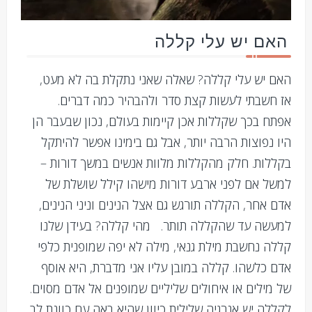
האם יש עלי קללה
האם יש עלי קללה? שאלה שאני נתקלת בה לא מעט,
אז חשבתי לעשות קצת סדר ולהבהיר כמה דברים.
אפתח בכך שקללות אכן קיימות בעולם, נכון שבעבר הן
היו נפוצות הרבה יותר, אבל גם בימינו אפשר להיתקל
בקללות. חלק מהקללות מלוות אנשים במשך דורות –
למשל אם לפני ארבע דורות מישהו קילל שושלת של
אדם אחר, הקללה תורגש גם אצל הנינים וניני הנינים,
למעשה עד שהקללה תותר. מהי קללה? בעידן שלנו
קללה נחשבת מילת גנאי, מילה לא יפה שמופנית כלפי
אדם כלשהו. קללה במובן עליו אני מדברת, היא אוסף
של מילים או איחולים שליליים שמופנים אל אדם מסוים.
לקללה יש אנרגיה שלילית כיוון שהיא באה עם כוונת לב