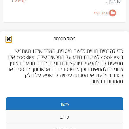
קרא עוד
שמבין…
הבלוג שלי
Posts
1
2
…
6
הבא
ניהול הסכמה
pagination
כדי להבטיח חוויית גלישה מיטבית, האתר שלנו משתמש
ב‑cookies לשמירת מידע על המכשיר שלך. cookies אלו
אודות
מסייעים לנו להפעיל פונקציות חיוניות, לנתח תנועה באופן
אנונימי ולהתאים תוכן או פרסומות. באפשרותך להסכים או
לסרב בכל עת. אי‑הסכמה עשויה להשפיע על חלק
מהתכונות באתר.
אישור
סירוב