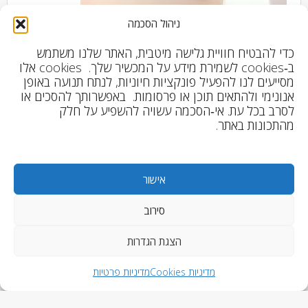
ניהול הסכמה
כדי להבטיח חוויית גלישה מיטבית, האתר שלנו משתמש
ב‑cookies לשמירת מידע על המכשיר שלך. cookies אלו
מסייעים לנו להפעיל פונקציות חיוניות, לנתח תנועה באופן
אנונימי ולהתאים תוכן או פרסומות. באפשרותך להסכים או
לסרב בכל עת. אי‑הסכמה עשויה להשפיע על חלק
מהתכונות באתר.
שמי נירית. אמא בחינוך ביתי ומלווה אנשים בתהליכי ריפוי
אישור
וחיבור פנימי.
סירוב
מאז שאני זוכרת את עצמי, הצלחתי לעזור לסובבים אותי
למצוא את הכוחות ואת הטוב בחייהם. תמיד הייתה לי
הצגת הגדרות
מילה טובה ומסר מעודד עבורם – עוד לפני שהבנתי
מדיניות Cookies
מדיניות פרטיות
שאני מתקשרת להם.