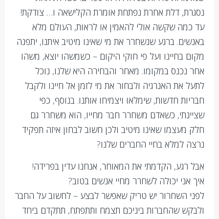
נסגרת, דלת אחרת נפתחת אומרת הקלישאה ו… צודקת!
עד כמה שקשה אולי להאמין או לראות, העולם מלא
באנשים. ברגע שנשחרר את מי שאינו מיטיב איתנו, יתפנה
מקום בחיינו ועל פי חוקי היקום – כשמשהו יוצא, משהו
אחר נכנס במקומו. מאחר והבחירה היא שלנו, נוכל
לתעל את האנרגיה ולבחור את מי לזמן אל חיינו ולקבל
חבריות חדשות, שימלאו ויצמיחו אותנו. בנוסף, כפי
שציינתי, כשאדם משחרר חבר מחייו, הוא משחרר גם
חלק מעצמו שאינו מיטיב ולכן חשוב לבחון איזה תפקיד
נרצה למלא בחיי החברים שלנו?
אבל רגע, הקדמתי את המאוחר, אנחנו עדין בפרידה!
איך אני יכולה לשחרר מחיי אנשים בטוב?
לפני השחרור יש טריק שאפשר לבצע – לחשוב על החבר
ולבקש שהחברות ביניכם תצמח ותתפתח, תתקדם ביחד