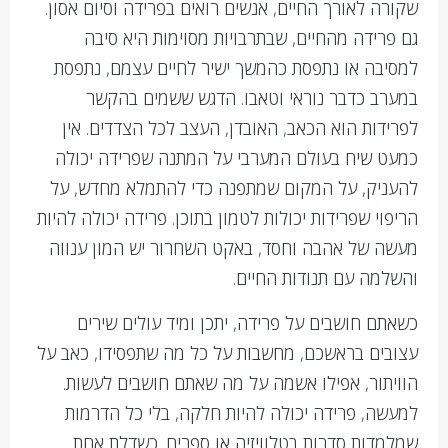
שקורה לאורך החיים, אנשים רואים בפרידה וסיום אסון.
גם פרידה מהחיים, שבתרבויות מסוימות היא סיבה
למסיבה או נתפסת כהמשך ישיר לחיים עצמם, נתפסת
במערב כדבר נוראי וטאבו. הדגש ששמים בהקשר
לפרידות הוא הכאב, האובדן, העצב לכל הצדדים. אין
כמעט שיח בעולם המערבי על המתנה שפרידה יכולה
להעניק, על המקום שמתפנה כדי להתמלא מחדש, על
הריפוי שפרידות יכולות לטמון בתוכן. פרידה יכולה להיות
מעשה של אהבה וחסד, באקט השחרור יש המון ענווה
והשלמה עם תנודות החיים.
כשאתם חושבים על פרידה, יתכן ומיד עולים שירים
עצובים בראשכם, מחשבות על כל מה שתפסידו, כאב על
הוויתור, אפילו אשמה על מה שאתם חושבים לעשות.
למעשה, פרידה יכולה להיות חלקה, בלי כל הדרמות
שמלמדות סדרות בטלוויזיה או ספרים. כשדלת אחת