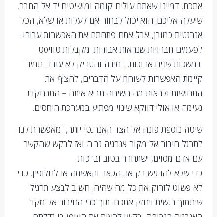
אתכם. דמיינו שאתם עולים קומה ומושיטים יד אל החבר,
שיעלה אליכם. הוא יכול לבחור אם לעלות או שלא, הכל
אנרגטית כמובן, אבל אתם פתחתם את האפשרות עבורו.
לפעמים חברויות שנראות אבודות, מקבלות טוויסט
ונמשכות שנים ארוכות. במידה והטריק לא עובד, תמיד
קיימת האפשרות לשוחח על הדברים, להציף את
התחושות ולראות מה השיחה תביא איתה – התרחקות
נעימה או אולי דווקא שינוי מפתיע במערכת היחסים.
שיטה נוספת פונה אל הצד האנרגטי יותר, ומאפשרת לנו
לתרגל חיבור אל מקור אנרגיה גבוה ואז לבקש שהקשר
עם אדם מסוים, ישתחרר בטוב וברכות.
כדי שלא להרגיש רק את הכאב והאשמה או לחלופין, כדי
לא פשוט לזרוק את כל מה שהיה, חשוב לבצע תרגיל
שיתמוך רגשית ויחזק אתכם. תוך כדי החיבור אל מקור
האנרגיה הגבוהה, בקשו לראות את האופן בו גדלתם