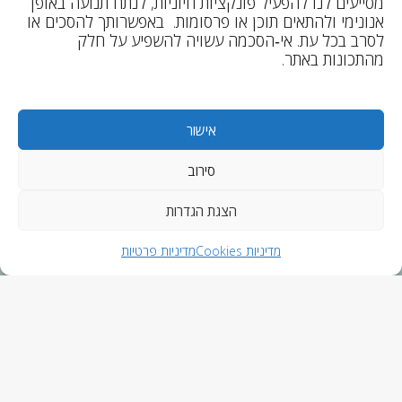
מסייעים לנו להפעיל פונקציות חיוניות, לנתח תנועה באופן
אנונימי ולהתאים תוכן או פרסומות. באפשרותך להסכים או
אתר
לסרב בכל עת. אי‑הסכמה עשויה להשפיע על חלק
מהתכונות באתר.
אישור
סירוב
איך להיערך ל 2024
לספר את הסיפור שלי מחדש
הצגת הגדרות
מדיניות Cookies
מדיניות פרטיות
Designed by Freepik
מדיניות פרטיות
מדיניות
מדיניות Cookies
תקנון שימוש באתר
רישום והשתתפות בקורסים מקוונים