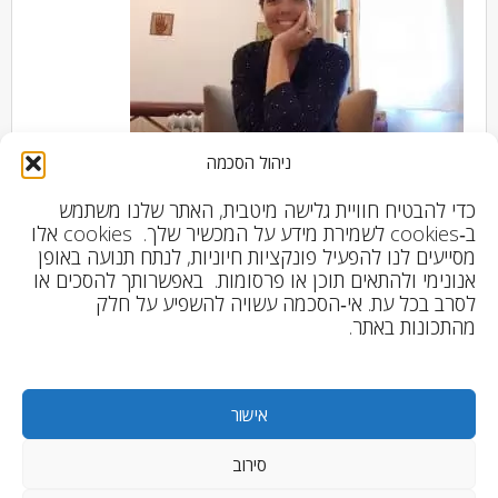
ניהול הסכמה
כדי להבטיח חוויית גלישה מיטבית, האתר שלנו משתמש
שמי נירית. אמא בחינוך ביתי ומלווה אנשים בתהליכי ריפוי
ב‑cookies לשמירת מידע על המכשיר שלך. cookies אלו
וחיבור פנימי.
מסייעים לנו להפעיל פונקציות חיוניות, לנתח תנועה באופן
אנונימי ולהתאים תוכן או פרסומות. באפשרותך להסכים או
מאז שאני זוכרת את עצמי, הצלחתי לעזור לסובבים אותי
לסרב בכל עת. אי‑הסכמה עשויה להשפיע על חלק
מהתכונות באתר.
למצוא את הכוחות ואת הטוב בחייהם. תמיד הייתה לי
מילה טובה ומסר מעודד עבורם – עוד לפני שהבנתי
שאני מתקשרת להם.
אישור
כל חיי חלמתי לעזור לאנשים לחיות טוב יותר, לכן עבדתי
סירוב
בתחום התקשורת והחינוך – אבל משהו הרגיש לי חסר.