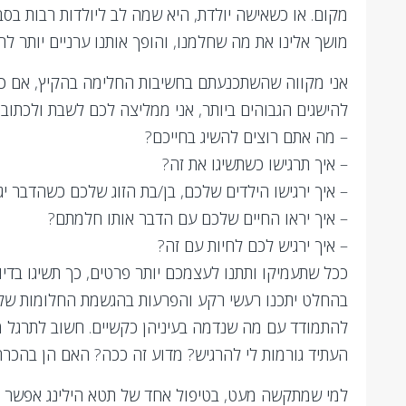
מקום. או כשאישה יולדת, היא שמה לב ליולדות רבות בסבי
מושך אלינו את מה שחלמנו, והופך אותנו ערניים יותר להז
אני מקווה שהשתכנעתם בחשיבות החלימה בהקיץ, אם כן –
להישגים הגבוהים ביותר, אני ממליצה לכם לשבת ולכתוב 
– מה אתם רוצים להשיג בחייכם?
– איך תרגישו כשתשיגו את זה?
– איך ירגישו הילדים שלכם, בן/בת הזוג שלכם כשהדבר יג
– איך יראו החיים שלכם עם הדבר אותו חלמתם?
– איך ירגיש לכם לחיות עם זה?
ככל שתעמיקו ותתנו לעצמכם יותר פרטים, כך תשיגו בדי
בהחלט יתכנו רעשי רקע והפרעות בהגשמת החלומות שלנו. 
להתמודד עם מה שנדמה בעיניהן כקשיים. חשוב לתרגל מ
העתיד גורמות לי להרגיש? מדוע זה ככה? האם הן בהכרח
למי שמתקשה מעט, בטיפול אחד של תטא הילינג אפשר לנ