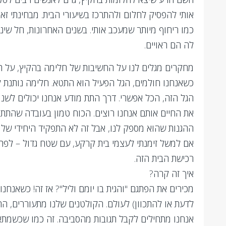
אותי להפסיק לחלום ולהתרכז בשיעורי הבית. מבחינתי זאת
כמו ריחוף מיותר שמעכב אותי. בשנים האחרונות, חל שי
לה הם ראויים.
מחקרים מגלים לנו על החשיבות של חלימה בהקיץ, על תרו
כשאנחנו חולמים, הגל הפעיל הוא התטא. חלימה נותנת ל
הגל הזה, הכל אפשרי. דרך התת מודע אנחנו יכולים לשנו
את החיים אותם אנחנו רוצים. הכוח טמון בעובדה שהתת
ההגנות שהוא מספק לנו, אבל זה לא התפקיד היחידי שלו
אם למשל זימנתי לעצמי בית קרקע, עם שטח גדול – לפתע 
רכישת הבית הזה.
איך זה קרה?
מכירים את הפתגם "והגית בו יומם וליל"? אז זה! כשאנחנ
לדעת או להתכוון) לעולם. הקולטנים שלנו מתעוררים, ה
אנחנו מתחילים לקבל תגובות מהסביבה. זה כמו שכשמתא