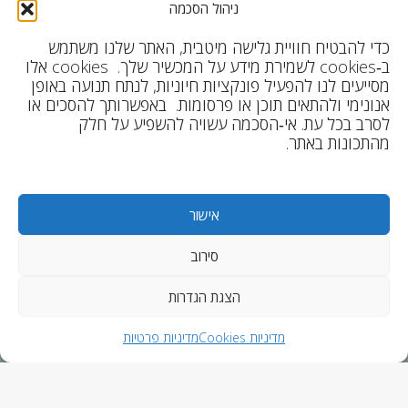
ניהול הסכמה
כדי להבטיח חוויית גלישה מיטבית, האתר שלנו משתמש
אתר
ב‑cookies לשמירת מידע על המכשיר שלך. cookies אלו
מסייעים לנו להפעיל פונקציות חיוניות, לנתח תנועה באופן
אנונימי ולהתאים תוכן או פרסומות. באפשרותך להסכים או
לסרב בכל עת. אי‑הסכמה עשויה להשפיע על חלק
מהתכונות באתר.
ניווט
ניקוי אנרגטי עשו זאת בעצמכם
החזקת תדר
אישור
סירוב
Designed by Freepik
הצגת הגדרות
מדיניות Cookies
מדיניות פרטיות
מדיניות פרטיות
מדיניות
מדיניות Cookies
תקנון שימוש באתר
רישום והשתתפות בקורסים מקוונים