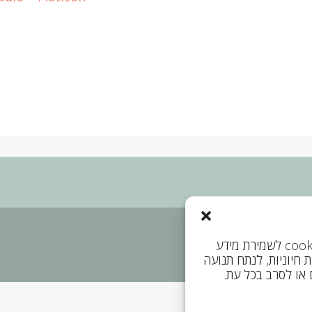
ן שימוש באתר
כדי להבטיח חוויית גלישה מיטבית, האתר שלנו משתמש ב‑cookies לשמירת מידע
ל פונקציות חיוניות, לנתח תנועה
 או לסרב בכל עת.