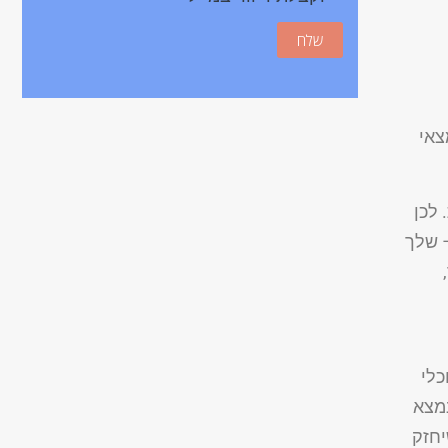
צאי
 לכן
– שלך
כלי
נמצא
יחזק