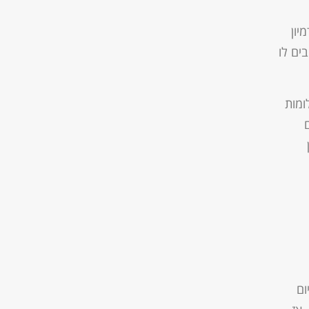
יון
ים לו
ומות
ום