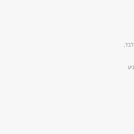
לבד.
יע